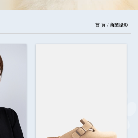
首 頁
商業攝影