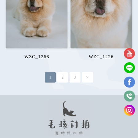
WZC_1266
WZC_1226
1
2
3
>